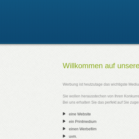
Willkommen auf unser
Werbung ist heutzutage das wichtigste Mediu
Sie wollen herausstechen von Ihren Konkur
Bei uns erhalten Sie das perfekt auf Sie zuge
eine Website
ein Printmedium
einen Werbefilm
uvm.