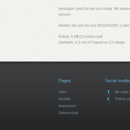
benötigen, sind Sie bei uns richtig. Wir habe
können.
Melden Sie sich bei uns 0911/932305-1 ode
Rating: 4.3/
5
(13 votes cast)
Startseite
,
4.3
out of
5
based on
13
ratings
Pages
Social media
Jobs
Be a fan
Kontakt
Follow us
Impressum
Datenschutz