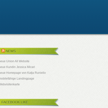
NEWS
neue Union All Website
neue Kundin Jessica Micari
neue Homepage von Katja Runiello
mobilefähige Landingpage
Webvisitenkarte
FACEBOOK LIKE