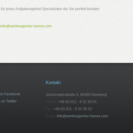
n für jedes Aufgabengebiet Spezialisten die Sie perfekt beraten
r
info@werbeagentur-hanna.com
Kontakt
 on Facebook
Jochensteinstraße 5, 90480 Nürnberg
 on Twitter
Phone:
+49 (0) 911 - 9 32 30 51
Fax:
+49 (0) 911 - 9 32 30 52
Email:
info@werbeagentur-hanna.com