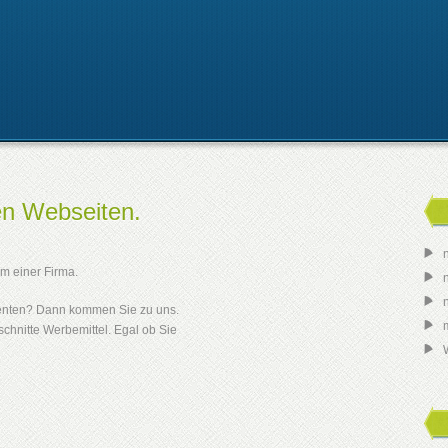
en Webseiten.
m einer Firma.
renten? Dann kommen Sie zu uns.
schnitte Werbemittel. Egal ob Sie